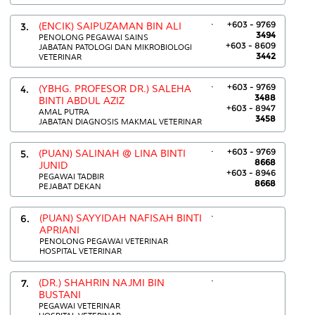
.
+603 - 9769
3.
(ENCIK) SAIPUZAMAN BIN ALI
3494
PENOLONG PEGAWAI SAINS
+603 - 8609
JABATAN PATOLOGI DAN MIKROBIOLOGI
3442
VETERINAR
.
+603 - 9769
4.
(YBHG. PROFESOR DR.) SALEHA
3488
BINTI ABDUL AZIZ
+603 - 8947
AMAL PUTRA
3458
JABATAN DIAGNOSIS MAKMAL VETERINAR
.
+603 - 9769
5.
(PUAN) SALINAH @ LINA BINTI
8668
JUNID
+603 - 8946
PEGAWAI TADBIR
8668
PEJABAT DEKAN
.
6.
(PUAN) SAYYIDAH NAFISAH BINTI
APRIANI
PENOLONG PEGAWAI VETERINAR
HOSPITAL VETERINAR
.
7.
(DR.) SHAHRIN NAJMI BIN
BUSTANI
PEGAWAI VETERINAR