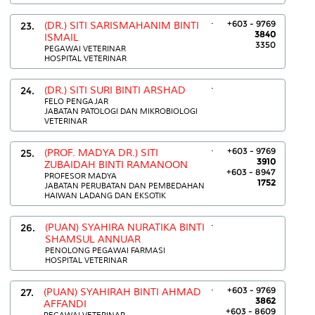
.
+603 - 9769
23.
(DR.) SITI SARISMAHANIM BINTI
3840
ISMAIL
3350
PEGAWAI VETERINAR
HOSPITAL VETERINAR
.
24.
(DR.) SITI SURI BINTI ARSHAD
FELO PENGAJAR
JABATAN PATOLOGI DAN MIKROBIOLOGI
VETERINAR
.
+603 - 9769
25.
(PROF. MADYA DR.) SITI
3910
ZUBAIDAH BINTI RAMANOON
+603 - 8947
PROFESOR MADYA
1752
JABATAN PERUBATAN DAN PEMBEDAHAN
HAIWAN LADANG DAN EKSOTIK
.
26.
(PUAN) SYAHIRA NURATIKA BINTI
SHAMSUL ANNUAR
PENOLONG PEGAWAI FARMASI
HOSPITAL VETERINAR
.
+603 - 9769
27.
(PUAN) SYAHIRAH BINTI AHMAD
3862
AFFANDI
+603 - 8609
PEGAWAI VETERINAR