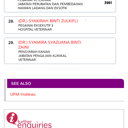
3981
JABATAN PERUBATAN DAN PEMBEDAHAN
HAIWAN LADANG DAN EKSOTIK
.
28.
(DR.) SYAKIRAH BINTI ZULKIFLI
PEGAWAI EKSEKUTIF 3
HOSPITAL VETERINAR
.
29.
(DR.) SYAMIRA SYAZUANA BINTI
ZAINI
PENSYARAH KANAN
JABATAN PENGAJIAN KLINIKAL
VETERINAR
SAIFUL AMRI BIN ISHAK:0389471527 SAIFUL AMRI BIN ISHAK:- SAIPUZAMAN BIN ALI:0386093442 SALEHA BINTI ABDUL AZIZ:0389473458 SALINAH @ LINA BINTI JUNID:03-89468668 SITI KHAIRANI BINTI BEJO:603-
86093440 SITI SARISMAHANIM BINTI ISMAIL:3350 SITI ZUBAIDAH BINTI RAMANOON:03-89471752 SYAHIRAH BINTI AHMAD AFFANDI:03-86093981
SEE ALSO
UPM Hotlines