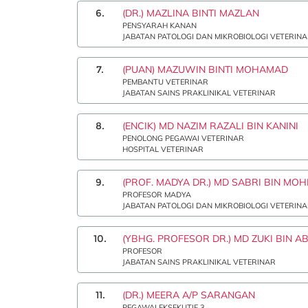
6.
(DR.) MAZLINA BINTI MAZLAN
PENSYARAH KANAN
JABATAN PATOLOGI DAN MIKROBIOLOGI VETERIN
7.
(PUAN) MAZUWIN BINTI MOHAMAD
PEMBANTU VETERINAR
JABATAN SAINS PRAKLINIKAL VETERINAR
8.
(ENCIK) MD NAZIM RAZALI BIN KANINI
PENOLONG PEGAWAI VETERINAR
HOSPITAL VETERINAR
9.
(PROF. MADYA DR.) MD SABRI BIN MO
PROFESOR MADYA
JABATAN PATOLOGI DAN MIKROBIOLOGI VETERIN
10.
(YBHG. PROFESOR DR.) MD ZUKI BIN 
PROFESOR
JABATAN SAINS PRAKLINIKAL VETERINAR
11.
(DR.) MEERA A/P SARANGAN
PEGAWAI EKSEKUTIF 3