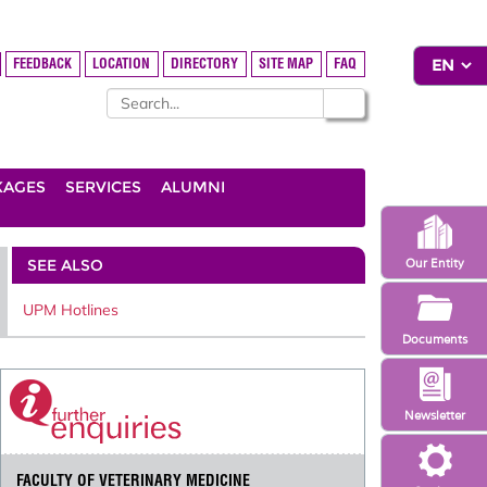
FEEDBACK
LOCATION
DIRECTORY
SITE MAP
FAQ
KAGES
SERVICES
ALUMNI
SEE ALSO
Our Entity
UPM Hotlines
Documents
Newsletter
FACULTY OF VETERINARY MEDICINE