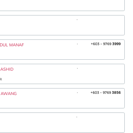
.
.
+603 - 9769
3999
BDUL MANAF
.
RASHID
AR
.
+603 - 9769
3856
E AWANG
.