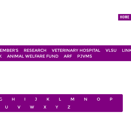
HOME
EMBER'S
RESEARCH
VETERINARY HOSPITAL
VLSU
LIN
K
ANIMAL WELFARE FUND
ARF
PJVMS
G
H
I
J
K
L
M
N
O
P
U
V
W
X
Y
Z