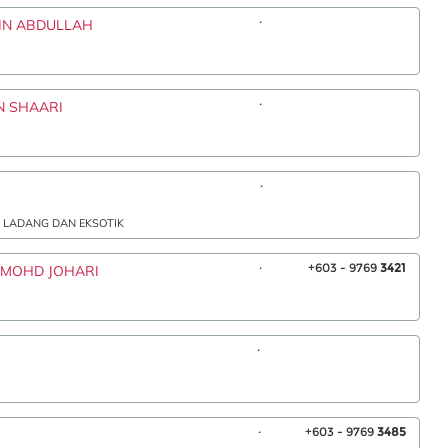
.
IN ABDULLAH
.
N SHAARI
.
 LADANG DAN EKSOTIK
.
+603 - 9769
3421
N MOHD JOHARI
.
.
+603 - 9769
3485