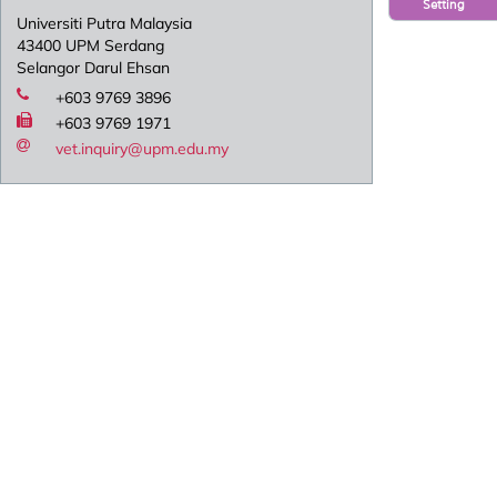
Setting
Universiti Putra Malaysia
43400 UPM Serdang
Selangor Darul Ehsan
+603 9769 3896
+603 9769 1971
vet.inquiry@upm.edu.my