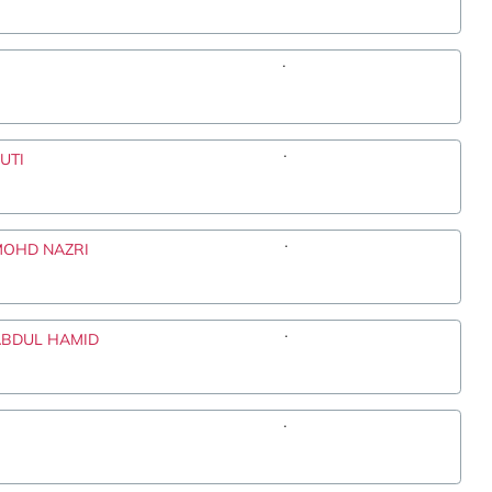
.
.
UTI
.
MOHD NAZRI
.
ABDUL HAMID
.