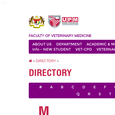
127
FACULTY OF VETERINARY MEDICINE
ABOUT US
DEPARTMENT
ACADEMIC & M
Info - NEW STUDENT
VET-CPD
VETERNA
»
DIRECTORY
»
DIRECTORY
#
A
B
C
D
E
F
Q
R
S
T
M