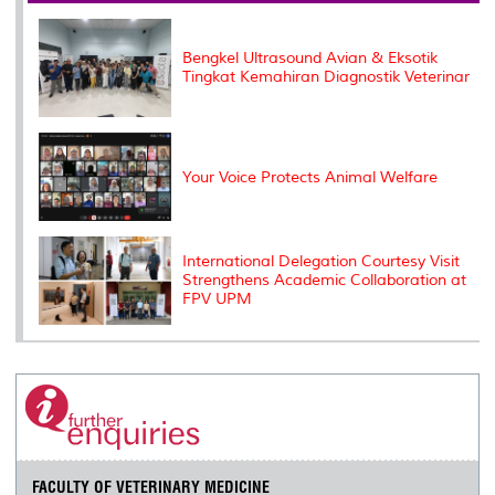
o
r
I
n
e
k
n
k
s
s
Bengkel Ultrasound Avian & Eksotik
Tingkat Kemahiran Diagnostik Veterinar
Your Voice Protects Animal Welfare
International Delegation Courtesy Visit
Strengthens Academic Collaboration at
FPV UPM
FACULTY OF VETERINARY MEDICINE