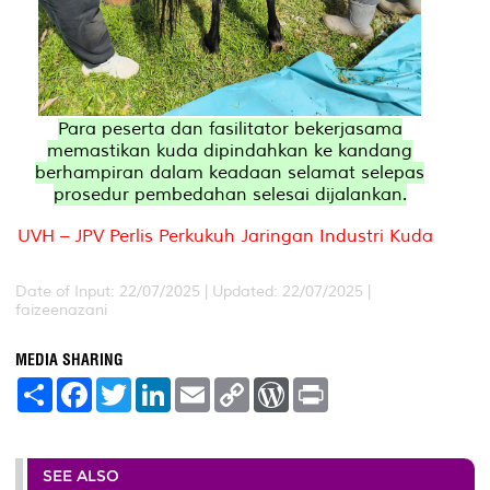
Para peserta dan fasilitator bekerjasama
memastikan kuda dipindahkan ke kandang
berhampiran dalam keadaan selamat selepas
prosedur pembedahan selesai dijalankan.
UVH – JPV Perlis Perkukuh Jaringan Industri Kuda
Date of Input: 22/07/2025 |
Updated: 22/07/2025 |
faizeenazani
MEDIA SHARING
S
F
T
L
E
C
W
P
h
a
w
i
m
o
o
r
a
c
i
n
a
p
r
i
r
e
t
k
i
y
d
n
e
b
t
e
l
L
P
t
o
e
d
i
r
SEE ALSO