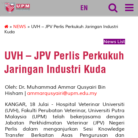
vet
EN
»
NEWS
» UVH – JPV Perlis Perkukuh Jaringan Industri
Kuda
News List
UVH – JPV Perlis Perkukuh
Jaringan Industri Kuda
Oleh: Dr. Muhammad Ammar Qusyairi Bin
Hisham |
ammarqusyairi@upm.edu.my
KANGAR, 18 Julai - Hospital Veterinar Universiti
(UVH), Fakulti Perubatan Veterinar, Universiti Putra
Malaysia (UPM) telah bekerjasama dengan
Jabatan Perkhidmatan Veterinar (JPV) Negeri
Perlis dalam menganjurkan Sesi Knowledge
Transfer Berkaitan Asas Pengurusan dan