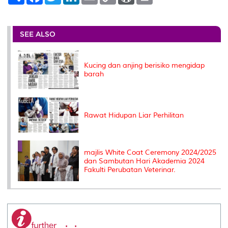
h
a
w
i
m
o
o
r
a
c
i
n
a
p
r
i
r
e
t
k
i
y
d
n
e
b
t
e
l
L
P
t
o
e
d
i
r
SEE ALSO
o
r
I
n
e
k
n
k
s
s
Kucing dan anjing berisiko mengidap
barah
Rawat Hidupan Liar Perhilitan
majlis White Coat Ceremony 2024/2025
dan Sambutan Hari Akademia 2024
Fakulti Perubatan Veterinar.