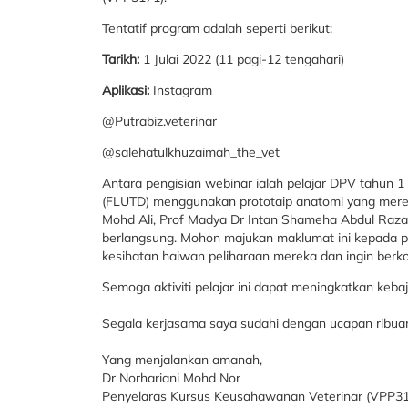
Tentatif program adalah seperti berikut:
Tarikh:
1 Julai 2022 (11 pagi-12 tengahari)
Aplikasi:
Instagram
@Putrabiz.veterinar
@salehatulkhuzaimah_the_vet
Antara pengisian webinar ialah pelajar DPV tahun 1
(FLUTD) menggunakan prototaip anatomi yang mereka
Mohd Ali, Prof Madya Dr Intan Shameha Abdul Raza
berlangsung. Mohon majukan maklumat ini kepada p
kesihatan haiwan peliharaan mereka dan ingin berk
Semoga aktiviti pelajar ini dapat meningkatkan keba
Segala kerjasama saya sudahi dengan ucapan ribuan
Yang menjalankan amanah,
Dr Norhariani Mohd Nor
Penyelaras Kursus Keusahawanan Veterinar (VPP3