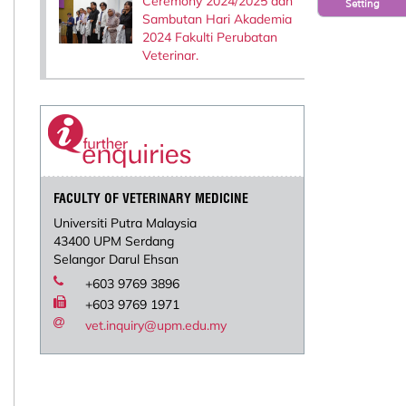
Ceremony 2024/2025 dan
Setting
Sambutan Hari Akademia
2024 Fakulti Perubatan
Veterinar.
FACULTY OF VETERINARY MEDICINE
Universiti Putra Malaysia
43400 UPM Serdang
Selangor Darul Ehsan
+603 9769 3896
+603 9769 1971
vet.inquiry@upm.edu.my