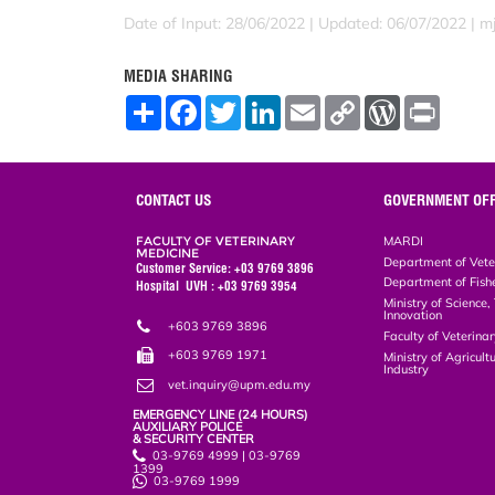
Date of Input: 28/06/2022 | Updated: 06/07/2022 | m
MEDIA SHARING
S
F
T
L
E
C
W
P
h
a
w
i
m
o
o
r
a
c
i
n
a
p
r
i
r
e
t
k
i
y
d
n
e
b
t
e
l
L
P
t
o
e
d
i
r
CONTACT US
GOVERNMENT OFF
o
r
I
n
e
k
n
k
s
FACULTY OF VETERINARY
MARDI
s
MEDICINE
Department of Vete
Customer Service: +03 9769 3896
Department of Fish
Hospital UVH : +03 9769 3954
Ministry of Science
Innovation
+603 9769 3896
Faculty of Veterin
+603 9769 1971
Ministry of Agricul
Industry
vet.inquiry@upm.edu.my
EMERGENCY LINE (24 HOURS)
AUXILIARY POLICE
& SECURITY CENTER
03-9769 4999 | 03-9769
1399
03-9769 1999