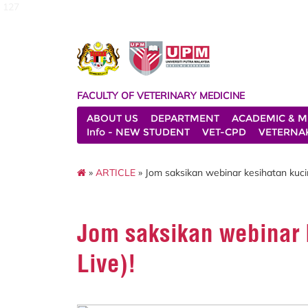
127
FACULTY OF VETERINARY MEDICINE
ABOUT US
DEPARTMENT
ACADEMIC & M
Info - NEW STUDENT
VET-CPD
VETERNA
»
ARTICLE
» Jom saksikan webinar kesihatan kucin
Jom saksikan webinar 
Live)!