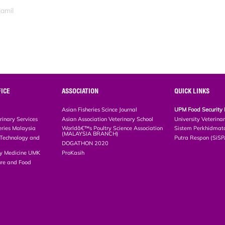
jamil
ICE
ASSOCIATION
QUICK LINKS
Asian Fisheries Scince Journal
UPM Food Security 
rinary Services
Asian Association Veterinary School
University Veterina
eries Malaysia
Worldâ€™s Poultry Science Association
Sistem Perkhidmat
(MALAYSIA BRANCH)
, Technology and
Putra Respon (SiS
DOGATHON 2020
ary Medicine UMK
ProKasih
ture and Food