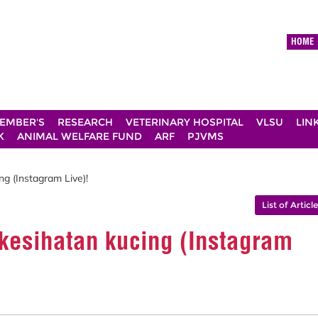
HOME
EMBER'S
RESEARCH
VETERINARY HOSPITAL
VLSU
LIN
K
ANIMAL WELFARE FUND
ARF
PJVMS
g (Instagram Live)!
List of Articl
kesihatan kucing (Instagram