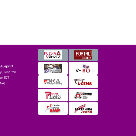
Blueprint
ry Hospital
an ICT
PAA)