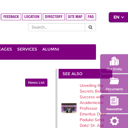
FEEDBACK
LOCATION
DIRECTORY
SITE MAP
FAQ
KAGES
SERVICES
ALUMNI
Our Entity
SEE ALSO
News List
Unveiling the
Documents
Secrets Behind
Success with
Academician
Professor
Newsletter
Emeritus Datin
Paduka Setia
Dato' Dr. Aini