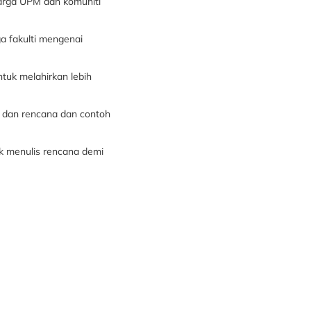
arga UPM dan komuniti
a fakulti mengenai
tuk melahirkan lebih
a dan rencana dan contoh
uk menulis rencana demi