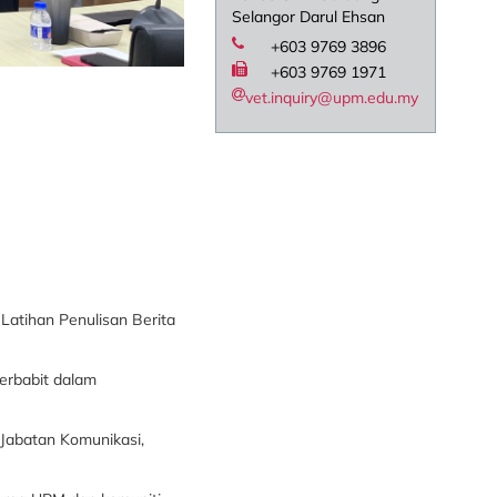
Selangor Darul Ehsan
+603 9769 3896
+603 9769 1971
vet.inquiry@upm.edu.my
 Latihan Penulisan Berita
erbabit dalam
 Jabatan Komunikasi,