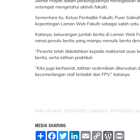
Akmar Hayati dalam perkongsiannya menegaskan ad
setempat mengetahui aktiviti fakulti.
Sementara itu, Ketua Pentadbir Fakulti, Puan Salin
kepentingan Laman Web Fakulti sebagai salah satu 
Katanya, kekurangan jumlah berita di Laman Web Fa
ramai penulis berita yang mampu menulis berita den
“Peserta telah didedahkan kepada maklumat asas be
berita, serta latihan praktikal.
“Kita juga berhasrat, latihan sedemikian diterusk
kecemerlangan staf terbabit dan FPV,” katanya.
Date of Input: 10/04/2025 |
Updated: 10/04/2025 | 
MEDIA SHARING
S
F
T
L
E
C
W
P
h
a
w
i
m
o
o
r