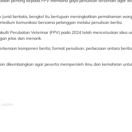
alah penting kepada FPV membina gaya penulisan tersendiri agar w
ah Junid berkata, bengkel itu bertujuan meningkatkan pemahaman warg
medium komunikasi bersama pelanggan melalui penulisan berita.
kulti Perubatan Veterinar (FPV) pada 2024 telah mencetuskan idea un
gan jelas dan menarik.
rkenaan komponen berita, format penulisan, perbezaan antara berit
an dan dikembangkan agar peserta memperoleh ilmu dan kemahiran unt
m_nazmi