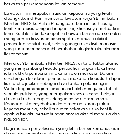
berkaitan perkembangan kajian tersebut.
Lawatan ini merupakan susulan kepada isu yang telah
dibangkitkan di Parlimen serta lawatan kerja YB Timbalan
Menteri NRES ke Pulau Pinang baru-baru ini berhubung
konflik manusia dengan hidupan liar, khususnya melibatkan
kera. Konflik ini berlaku apabila haiwan berkenaan semakin
menghampiri kawasan penempatan manusia akibat
pengecilan habitat asal, selain gangguan aktiviti manusia
yang turut mempengaruhi perubahan tingkah laku hidupan
liar tersebut.
Menurut YB Timbalan Menteri NRES, antara faktor utama
yang menyumbang kepada perubahan tingkah laku kera
ialah aktiviti pemberian makanan oleh manusia. Dalam
sesetengah keadaan, pemberian makanan kepada hidupan
liar turut dijadikan sebagai daya tarikan pelancongan.
Walau bagaimanapun, amalan ini boleh mengubah tabiat
semula jadi kera, yang merupakan spesies cepat belajar
dan mudah beradaptasi dengan persekitaran baharu.
Keadaan ini menyebabkan kera menjadi kurang takut
kepada manusia, sekali gus meningkatkan risiko konflik
apabila berlaku pertembungan antara aktiviti manusia dan
hidupan liar.
Bagi mencari penyelesaian yang lebih berperikemanusiaan
dalam mengawal populasi hidupan liar, khususnya kera,