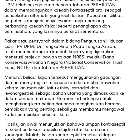
UPM telah bekerjasama dengan Jabatan PERHILITAN
dalam membangunkan kaedah kontraseptif oral sebagai
pendekatan alternatif yang lebih lestari. Kaedah ini dilihat
berpotensi menjadi penyelesaian jangka panjang
berbanding kaedah fizikal seperti penangkapan dan
pemindahan, yang lazimnya bersifat sementara.
Pakar atau pensyarah dalam bidang Pengurusan Hidupan
Liar, FPV UPM, Dr. Tengku Rinalfi Putra Tengku Azizan,
telah membentangkan kaedah kajian yang dijalankan
menerusi projek di bawah tajaan NRES, melalui Dana
Konservasi Amanah Negara (
National Conservation Trust
Fund
, NCTF), dan Jabatan PERHILITAN.
Menurut beliau, kajian tersebut menggunakan gabungan
dua hormon yang lazim digunakan dalam ubat kawalan
kehamilan manusia, iaitu
ethinyl estradiol
dan
levonorgestrel
, sebagai bahan utama yang dimasukkan ke
dalam umpan makanan. Hormon ini berfungsi untuk
menghalang kera betina daripada menghasilkan hormon
pembiakan yang penting, sekali gus membantu mengawal
kadar pembiakan populasi kera.
Hasil ujian awal menunjukkan bahawa umpan kontraseptif
tersebut berkesan apabila diuji ke atas kera dalam
kurungan. Malah, kesan kontraseptif tersebut didapati