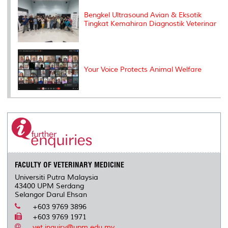
Bengkel Ultrasound Avian & Eksotik
Tingkat Kemahiran Diagnostik Veterinar
Your Voice Protects Animal Welfare
FACULTY OF VETERINARY MEDICINE
Universiti Putra Malaysia
43400 UPM Serdang
Selangor Darul Ehsan
+603 9769 3896
+603 9769 1971
vet.inquiry@upm.edu.my