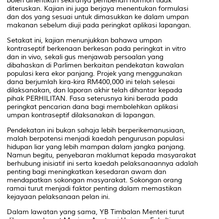
boleh dihentikan sekiranya pemberian hormon tidak
diteruskan. Kajian ini juga berjaya menentukan formulasi
dan dos yang sesuai untuk dimasukkan ke dalam umpan
makanan sebelum diuji pada peringkat aplikasi lapangan.
Setakat ini, kajian menunjukkan bahawa umpan
kontraseptif berkenaan berkesan pada peringkat
in vitro
dan
in vivo
, sekali gus menjawab persoalan yang
dibahaskan di Parlimen berkaitan pendekatan kawalan
populasi kera ekor panjang. Projek yang menggunakan
dana berjumlah kira-kira RM400,000 ini telah selesai
dilaksanakan, dan laporan akhir telah dihantar kepada
pihak PERHILITAN. Fasa seterusnya kini berada pada
peringkat pencarian dana bagi membolehkan aplikasi
umpan kontraseptif dilaksanakan di lapangan.
Pendekatan ini bukan sahaja lebih berperikemanusiaan,
malah berpotensi menjadi kaedah pengurusan populasi
hidupan liar yang lebih mampan dalam jangka panjang.
Namun begitu, penyebaran maklumat kepada masyarakat
berhubung inisiatif ini serta kaedah pelaksanaannya adalah
penting bagi meningkatkan kesedaran awam dan
mendapatkan sokongan masyarakat. Sokongan orang
ramai turut menjadi faktor penting dalam memastikan
kejayaan pelaksanaan pelan ini.
Dalam lawatan yang sama, YB Timbalan Menteri turut