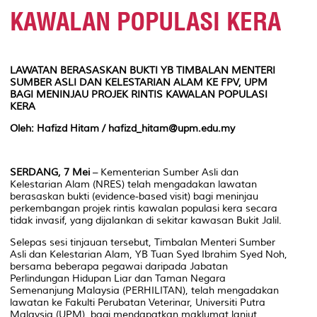
KAWALAN POPULASI KERA
LAWATAN BERASASKAN BUKTI YB TIMBALAN MENTERI
SUMBER ASLI DAN KELESTARIAN ALAM KE FPV, UPM
BAGI MENINJAU PROJEK RINTIS KAWALAN POPULASI
KERA
Oleh: Hafizd Hitam / hafizd_hitam@upm.edu.my
SERDANG, 7 Mei
– Kementerian Sumber Asli dan
Kelestarian Alam (NRES) telah mengadakan lawatan
berasaskan bukti (
evidence-based visit
) bagi meninjau
perkembangan projek rintis kawalan populasi kera secara
tidak invasif, yang dijalankan di sekitar kawasan Bukit Jalil.
Selepas sesi tinjauan tersebut, Timbalan Menteri Sumber
Asli dan Kelestarian Alam, YB Tuan Syed Ibrahim Syed Noh,
bersama beberapa pegawai daripada Jabatan
Perlindungan Hidupan Liar dan Taman Negara
Semenanjung Malaysia (PERHILITAN), telah mengadakan
lawatan ke Fakulti Perubatan Veterinar, Universiti Putra
Malaysia (UPM), bagi mendapatkan maklumat lanjut