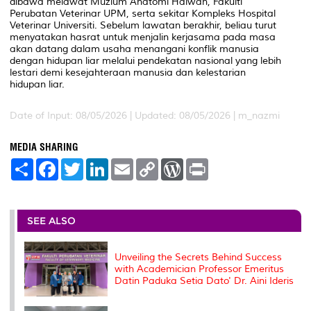
dibawa melawat Muzium Anatomi Haiwan, Fakulti
Perubatan Veterinar UPM, serta sekitar Kompleks Hospital
Veterinar Universiti. Sebelum lawatan berakhir, beliau turut
menyatakan hasrat untuk menjalin kerjasama pada masa
akan datang dalam usaha menangani konflik manusia
dengan hidupan liar melalui pendekatan nasional yang lebih
lestari demi kesejahteraan manusia dan kelestarian
hidupan liar.
Date of Input: 08/05/2026 |
Updated: 08/05/2026 | m_nazmi
MEDIA SHARING
S
F
T
L
E
C
W
P
h
a
w
i
m
o
o
r
a
c
i
n
a
p
r
i
r
e
t
k
i
y
d
n
e
b
t
e
l
L
P
t
o
e
d
i
r
SEE ALSO
o
r
I
n
e
k
n
k
s
s
Unveiling the Secrets Behind Success
with Academician Professor Emeritus
Datin Paduka Setia Dato' Dr. Aini Ideris