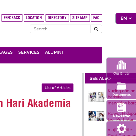
FEEDBACK
LOCATION
DIRECTORY
SITE MAP
FAQ
KAGES
SERVICES
ALUMNI
Our Entity
SEE ALSO
List of Articles
Kucing dan anj
Documents
berisiko
n Hari Akademia
mengidap bar
Rawat Hidupa
Newsletter
Liar Perhilitan
majlis White
Coat Ceremon