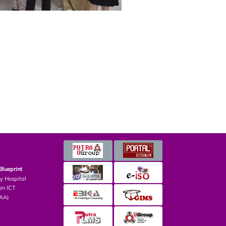
Blueprint
ry Hospital
an ICT
PAA)