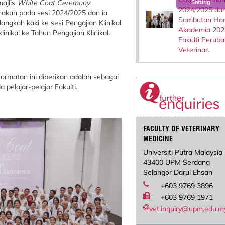
majlis
White Coat Ceremony
Setting
2024/2025 da
anakan pada sesi 2024/2025 dan ia
Sambutan Har
gkah kaki ke sesi Pengajian Klinikal
Akademia 202
inikal ke Tahun Pengajian Klinikal.
Fakulti Peruba
Veterinar.
ormatan ini diberikan adalah sebagai
elajar-pelajar Fakulti.
FACULTY OF VETERINARY
MEDICINE
Universiti Putra Malaysia
43400 UPM Serdang
Selangor Darul Ehsan
+603 9769 3896
+603 9769 1971
vet.inquiry@upm.edu.m