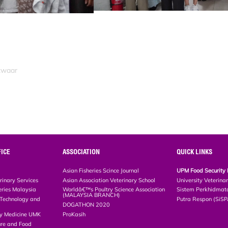
azwaar
ICE
ASSOCIATION
QUICK LINKS
Asian Fisheries Scince Journal
UPM Food Security 
rinary Services
Asian Association Veterinary School
University Veterina
eries Malaysia
Worldâ€™s Poultry Science Association
Sistem Perkhidmat
(MALAYSIA BRANCH)
, Technology and
Putra Respon (SiS
DOGATHON 2020
ary Medicine UMK
ProKasih
ture and Food